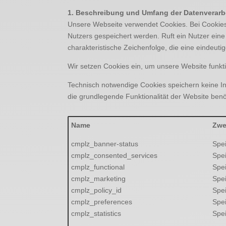
1. Beschreibung und Umfang der Datenverarb
Unsere Webseite verwendet Cookies. Bei Cookies
Nutzers gespeichert werden. Ruft ein Nutzer ein
charakteristische Zeichenfolge, die eine eindeuti
Wir setzen Cookies ein, um unsere Website funkti
Technisch notwendige Cookies speichern keine In
die grundlegende Funktionalität der Website benöt
Name
Zwe
cmplz_banner-status
Spe
cmplz_consented_services
Spei
cmplz_functional
Spei
cmplz_marketing
Spei
cmplz_policy_id
Spei
cmplz_preferences
Spei
cmplz_statistics
Spei