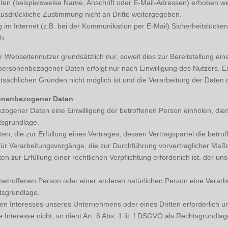
n (beispielsweise Name, Anschrift oder E-Mail-Adressen) erhoben werde
 ausdrückliche Zustimmung nicht an Dritte weitergegeben.
 im Internet (z.B. bei der Kommunikation per E-Mail) Sicherheitslücke
ch.
ebseitennutzer grundsätzlich nur, soweit dies zur Bereitstellung eine
g personenbezogener Daten erfolgt nur nach Einwilligung des Nutzers. E
atsächlichen Gründen nicht möglich ist und die Verarbeitung der Daten du
sonenbezogener Daten
gener Daten eine Einwilligung der betroffenen Person einholen, dient A
sgrundlage.
die zur Erfüllung eines Vertrages, dessen Vertragspartei die betroffene
 für Verarbeitungsvorgänge, die zur Durchführung vorvertraglicher Maß
ur Erfüllung einer rechtlichen Verpflichtung erforderlich ist, der unser
r betroffenen Person oder einer anderen natürlichen Person eine Verar
htsgrundlage.
gten Interesses unseres Unternehmens oder eines Dritten erforderlich 
Interesse nicht, so dient Art. 6 Abs. 1 lit. f DSGVO als Rechtsgrundlag